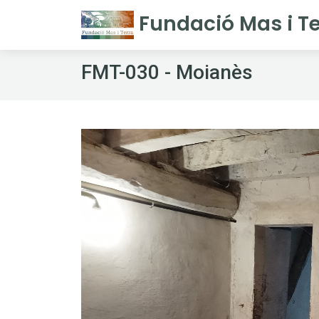
Fundació Mas i Te
FMT-030 - Moianès