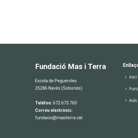
Fundació Mas i Terra
Enllaç
Inici
Escola de Pegueroles
25286 Navès (Solsonès)
Fund
Avís
Telèfon:
672 673 760
Correu electrònic:
fundacio@masiterra.cat